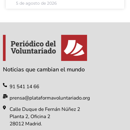
pide garantizar que
5 de agosto de 2026
Noticias que cambian el mundo
91 541 14 66
prensa@plataformavoluntariado.org
Calle Duque de Fernán Núñez 2
Planta 2, Oficina 2
28012 Madrid.