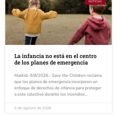
NOTICIAS
La infancia no está en el centro
de los planes de emergencia
Madrid.-5/8/2026.- Save the Children reclama
que los planes de emergencia incorporen un
enfoque de derechos de infancia para proteger
a este colectivo durante los incendios
forestales y otros fenómenos extremos. Para
la organización, estos episodios ponen de
5 de agosto de 2026
manifiesto que