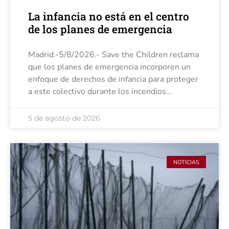
La infancia no está en el centro
de los planes de emergencia
Madrid.-5/8/2026.- Save the Children reclama
que los planes de emergencia incorporen un
enfoque de derechos de infancia para proteger
a este colectivo durante los incendios
forestales y otros fenómenos extremos. Para
la organización, estos episodios ponen de
5 de agosto de 2026
manifiesto que
NOTICIAS