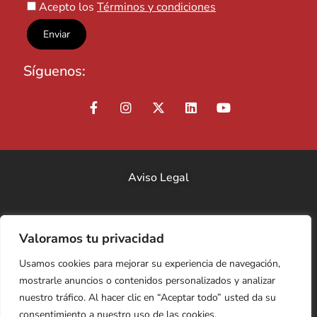
Acepto los
Términos y condiciones
Síguenos:
Aviso Legal
Política de Privacidad
Valoramos tu privacidad
Usamos cookies para mejorar su experiencia de navegación,
Equipo
mostrarle anuncios o contenidos personalizados y analizar
nuestro tráfico. Al hacer clic en “Aceptar todo” usted da su
Contacto
consentimiento a nuestro uso de las cookies.