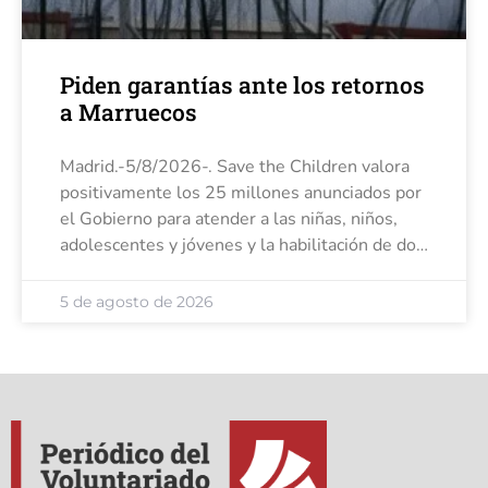
Piden garantías ante los retornos
a Marruecos
Madrid.-5/8/2026-. Save the Children valora
positivamente los 25 millones anunciados por
el Gobierno para atender a las niñas, niños,
adolescentes y jóvenes y la habilitación de dos
colegios para acoger a más de 100 niñas, pero
pide garantizar que
5 de agosto de 2026