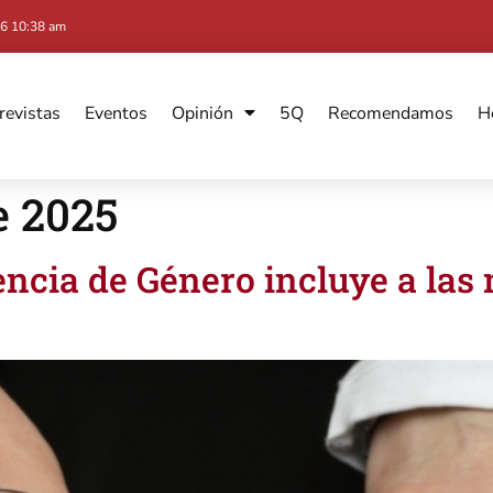
6 10:38 am
revistas
Eventos
Opinión
5Q
Recomendamos
H
e 2025
lencia de Género incluye a las