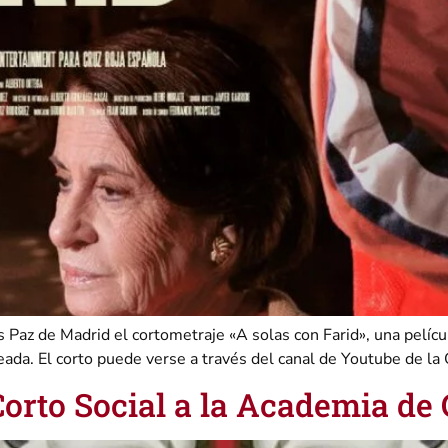
 Paz de Madrid el cortometraje «A solas con Farid», una películ
eada. El corto puede verse a través del canal de Youtube de la
orto Social a la Academia de 