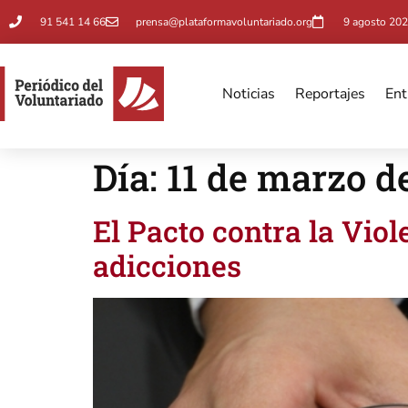
91 541 14 66
prensa@plataformavoluntariado.org
9 agosto 202
Noticias
Reportajes
Ent
Día:
11 de marzo d
El Pacto contra la Vio
adicciones