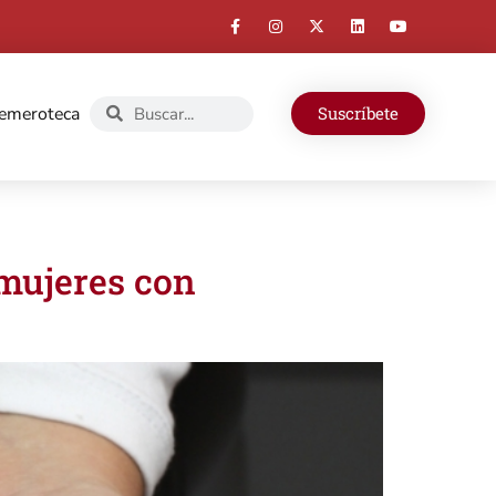
emeroteca
Suscríbete
 mujeres con