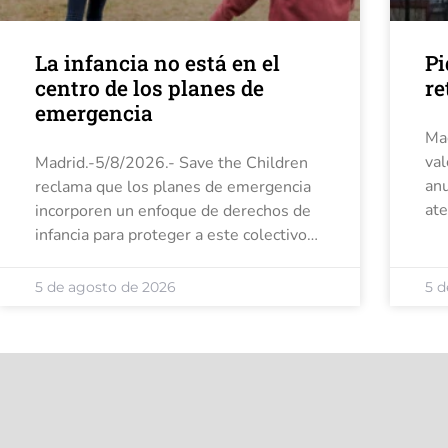
La infancia no está en el
Pi
centro de los planes de
re
emergencia
Mad
val
Madrid.-5/8/2026.- Save the Children
anu
reclama que los planes de emergencia
ate
incorporen un enfoque de derechos de
y j
infancia para proteger a este colectivo
col
durante los incendios forestales y otros
niñ
fenómenos extremos. Para la
5 de agosto de 2026
5 d
organización, estos episodios ponen de
manifiesto que