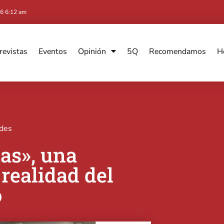
6 6:12 am
revistas
Eventos
Opinión
5Q
Recomendamos
H
ades
tas», una
 realidad del
o