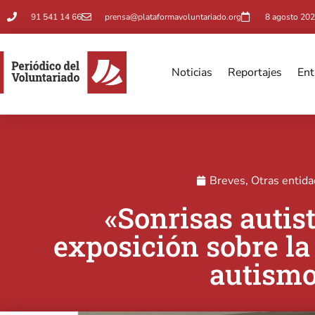
91 541 14 66
prensa@plataformavoluntariado.org
8 agosto 202
Noticias
Reportajes
Ent
Breves
,
Otras entid
«Sonrisas autis
exposición sobre la
autism