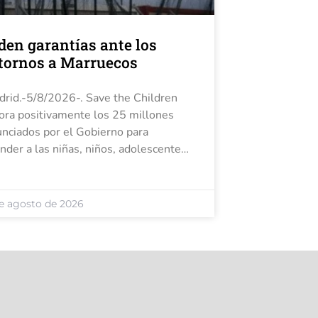
den garantías ante los
tornos a Marruecos
rid.-5/8/2026-. Save the Children
ora positivamente los 25 millones
nciados por el Gobierno para
nder a las niñas, niños, adolescentes
óvenes y la habilitación de dos
egios para acoger a más de 100
as, pero pide garantizar que
e agosto de 2026