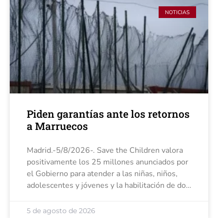
NOTICIAS
Piden garantías ante los retornos
a Marruecos
Madrid.-5/8/2026-. Save the Children valora
positivamente los 25 millones anunciados por
el Gobierno para atender a las niñas, niños,
adolescentes y jóvenes y la habilitación de dos
colegios para acoger a más de 100 niñas, pero
pide garantizar que
5 de agosto de 2026