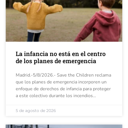
La infancia no está en el centro
de los planes de emergencia
Madrid.-5/8/2026.- Save the Children reclama
que los planes de emergencia incorporen un
enfoque de derechos de infancia para proteger
a este colectivo durante los incendios
forestales y otros fenómenos extremos. Para
la organización, estos episodios ponen de
5 de agosto de 2026
manifiesto que